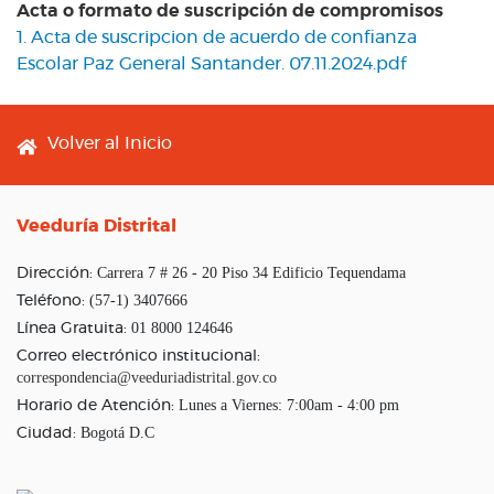
Acta o formato de suscripción de compromisos
1. Acta de suscripcion de acuerdo de confianza
Escolar Paz General Santander. 07.11.2024.pdf
Footer menu
Volver al Inicio
Veeduría Distrital
Carrera 7 # 26 - 20 Piso 34 Edificio Tequendama
Dirección:
(57-1) 3407666
Teléfono:
01 8000 124646
Línea Gratuita:
Correo electrónico institucional:
correspondencia@veeduriadistrital.gov.co
Lunes a Viernes: 7:00am - 4:00 pm
Horario de Atención:
Bogotá D.C
Ciudad: