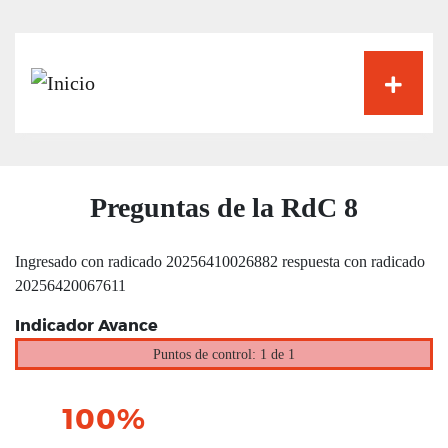
Pasar
al
contenido
principal
Preguntas de la RdC 8
Ingresado con radicado 20256410026882 respuesta con radicado
20256420067611
Indicador Avance
Puntos de control: 1 de 1
100%