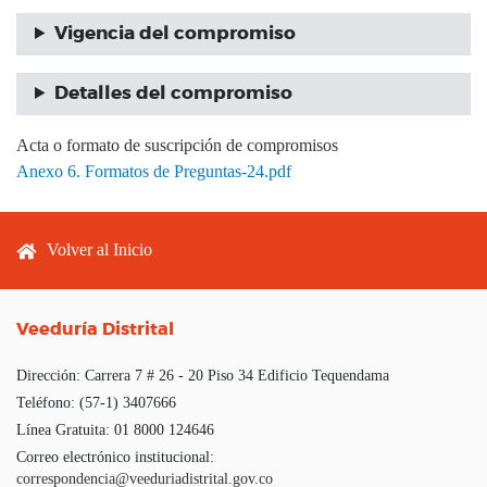
Vigencia del compromiso
Detalles del compromiso
Acta o formato de suscripción de compromisos
Anexo 6. Formatos de Preguntas-24.pdf
Footer menu
Volver al Inicio
Veeduría Distrital
Dirección:
Carrera 7 # 26 - 20 Piso 34 Edificio Tequendama
Teléfono:
(57-1) 3407666
Línea Gratuita:
01 8000 124646
Correo electrónico institucional:
correspondencia@veeduriadistrital.gov.co