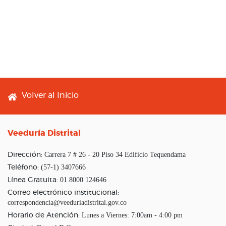
Footer menu
Volver al Inicio
Veeduría Distrital
Carrera 7 # 26 - 20 Piso 34 Edificio Tequendama
Dirección:
(57-1) 3407666
Teléfono:
01 8000 124646
Línea Gratuita:
Correo electrónico institucional:
correspondencia@veeduriadistrital.gov.co
Lunes a Viernes: 7:00am - 4:00 pm
Horario de Atención: