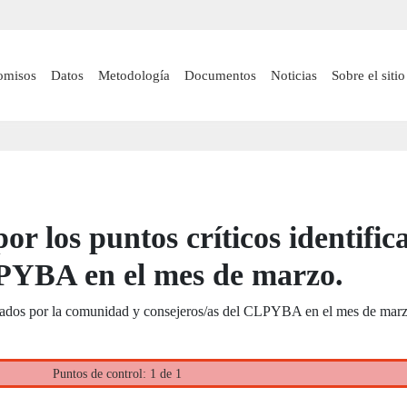
Pasar
al
contenido
 navigation
omisos
Datos
Metodología
Documentos
Noticias
Sobre el sitio
principal
por los puntos críticos identif
LPYBA en el mes de marzo.
ificados por la comunidad y consejeros/as del CLPYBA en el mes de mar
Puntos de control: 1 de 1