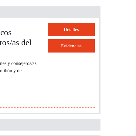
Detalles
icos
os/as del
Evidencias
nes y consejeros/as
ontibón y de