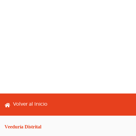
Footer menu
Volver al Inicio
Veeduría Distrital