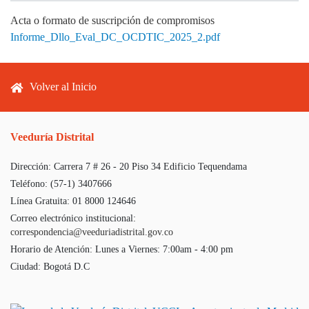
Acta o formato de suscripción de compromisos
Informe_Dllo_Eval_DC_OCDTIC_2025_2.pdf
Footer menu
Volver al Inicio
Veeduría Distrital
Dirección:
Carrera 7 # 26 - 20 Piso 34 Edificio Tequendama
Teléfono:
(57-1) 3407666
Línea Gratuita:
01 8000 124646
Correo electrónico institucional:
correspondencia@veeduriadistrital.gov.co
Horario de Atención:
Lunes a Viernes: 7:00am - 4:00 pm
Ciudad:
Bogotá D.C