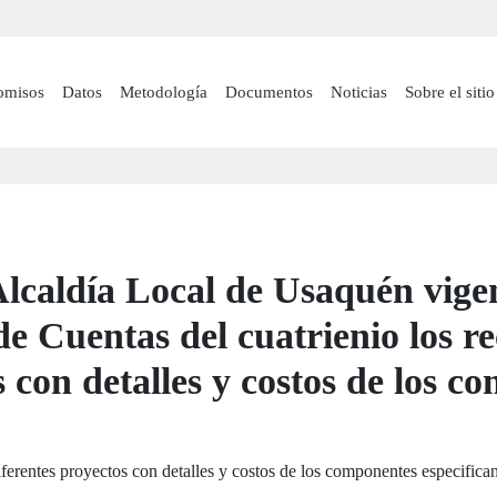
Pasar
al
contenido
 navigation
omisos
Datos
Metodología
Documentos
Noticias
Sobre el sitio
principal
lcaldía Local de Usaquén vigenc
e Cuentas del cuatrienio los re
s con detalles y costos de los 
diferentes proyectos con detalles y costos de los componentes especific