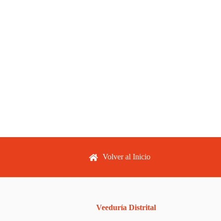
Footer menu
Volver al Inicio
Veeduría Distrital