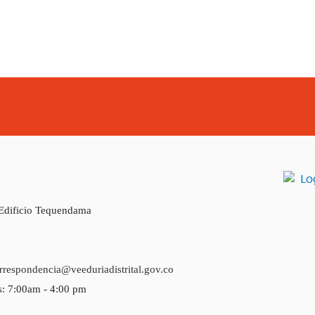
 Edificio Tequendama
rrespondencia@veeduriadistrital.gov.co
s: 7:00am - 4:00 pm