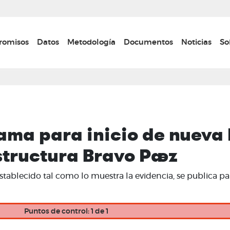
Pasar
al
contenido
n navigation
omisos
Datos
Metodología
Documentos
Noticias
So
principal
ma para inicio de nueva l
structura Bravo Paez
tablecido tal como lo muestra la evidencia, se publica p
Puntos de control: 1 de 1