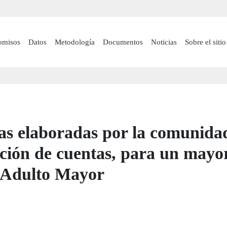
Pasar
al
contenido
 navigation
omisos
Datos
Metodología
Documentos
Noticias
Sobre el sitio
principal
as elaboradas por la comunida
ición de cuentas, para un mayo
. Adulto Mayor