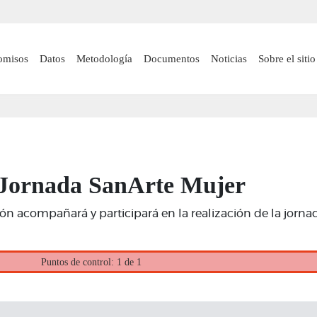
Pasar
al
contenido
 navigation
omisos
Datos
Metodología
Documentos
Noticias
Sobre el sitio
principal
en Jornada SanArte Mujer
ción acompañará y participará en la realización de la jorn
Puntos de control: 1 de 1