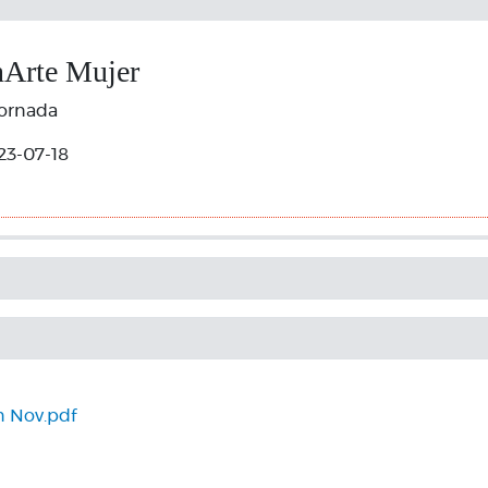
nArte Mujer
jornada
23-07-18
n Nov.pdf