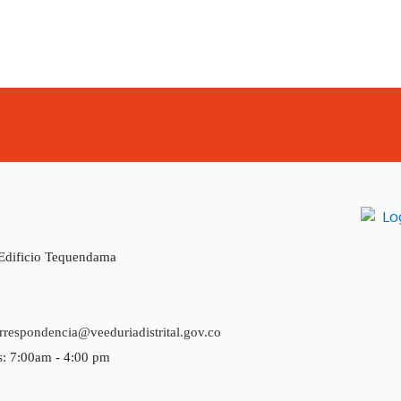
 Edificio Tequendama
rrespondencia@veeduriadistrital.gov.co
s: 7:00am - 4:00 pm