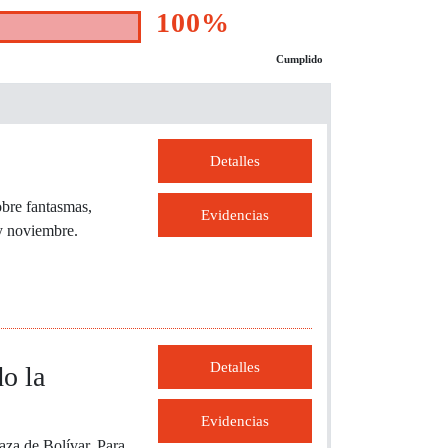
100%
Cumplido
Detalles
obre fantasmas,
Evidencias
 y noviembre.
Detalles
o la
Evidencias
aza de Bolívar. Para