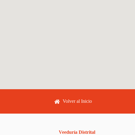
Footer menu
Volver al Inicio
Veeduría Distrital