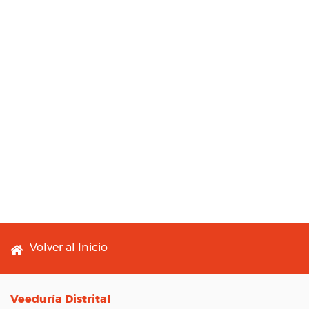
Footer menu
Volver al Inicio
Veeduría Distrital