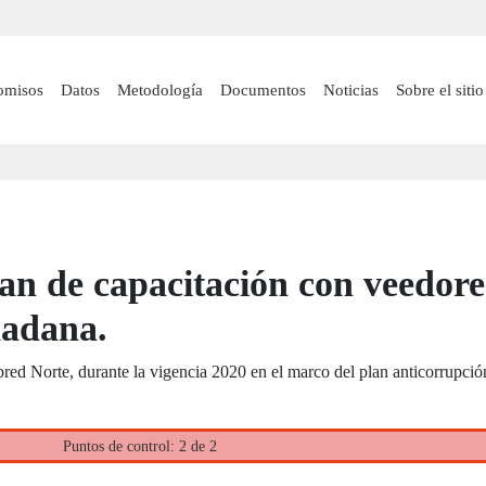
Pasar
al
contenido
 navigation
omisos
Datos
Metodología
Documentos
Noticias
Sobre el sitio
principal
an de capacitación con veedore
dadana.
bred Norte, durante la vigencia 2020 en el marco del plan anticorrupció
Puntos de control: 2 de 2