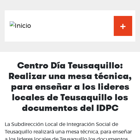
Pasar
al
contenido
principal
Centro Día Teusaquillo:
Realizar una mesa técnica,
para enseñar a los lideres
locales de Teusaquillo los
documentos del IDPC
La Subdirección Local de Integración Social de
Teusaquillo realizará una mesa técnica, para enseñar
a los lideres locales de Teusaquillo los documentos