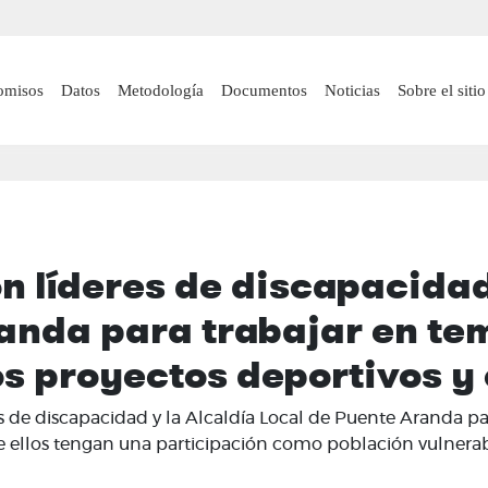
Pasar
al
contenido
n navigation
omisos
Datos
Metodología
Documentos
Noticias
Sobre el sitio
principal
n líderes de discapacidad
randa para trabajar en te
s proyectos deportivos y 
es de discapacidad y la Alcaldía Local de Puente Aranda p
de ellos tengan una participación como población vulnerab