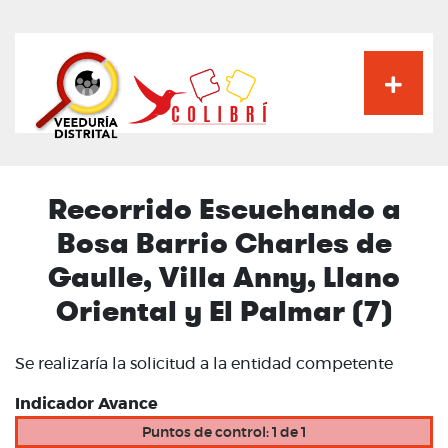
Pasar
al
contenido
principal
Recorrido Escuchando a
Bosa Barrio Charles de
Gaulle, Villa Anny, Llano
Oriental y El Palmar (7)
Se realizaría la solicitud a la entidad competente
Indicador Avance
Puntos de control: 1 de 1