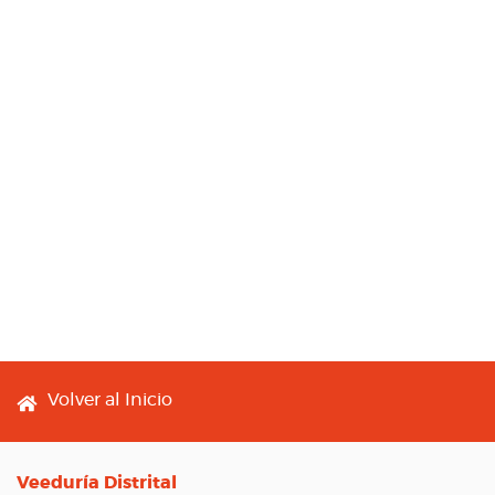
Footer menu
Volver al Inicio
Veeduría Distrital