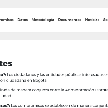
Pasar
al
contenido
n navigation
omisos
Datos
Metodología
Documentos
Noticias
So
principal
tes
a?:
Los ciudadanos y las entidades públicas interesadas 
ción ciudadana en Bogotá.
inida de manera conjunta entre la Administración Distrital
ciudad.
isos?:
Los compromisos se establecen de manera conjunta e