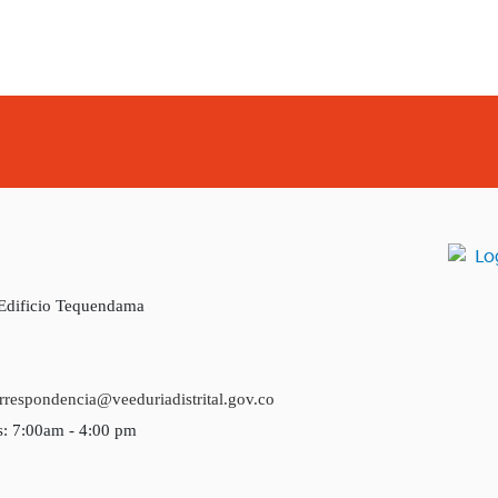
 Edificio Tequendama
rrespondencia@veeduriadistrital.gov.co
s: 7:00am - 4:00 pm