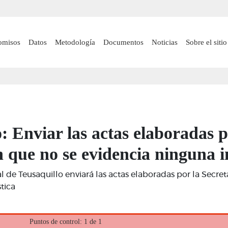
Pasar
al
contenido
 navigation
omisos
Datos
Metodología
Documentos
Noticias
Sobre el sitio
principal
: Enviar las actas elaboradas p
 que no se evidencia ninguna i
 de Teusaquillo enviará las actas elaboradas por la Secret
tica
Puntos de control: 1 de 1