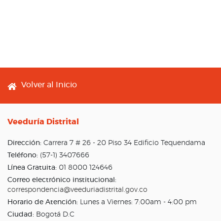
Footer menu
Volver al Inicio
Veeduría Distrital
Dirección:
Carrera 7 # 26 - 20 Piso 34 Edificio Tequendama
Teléfono:
(57-1) 3407666
Línea Gratuita:
01 8000 124646
Correo electrónico institucional:
correspondencia@veeduriadistrital.gov.co
Horario de Atención:
Lunes a Viernes: 7:00am - 4:00 pm
Ciudad:
Bogotá D.C