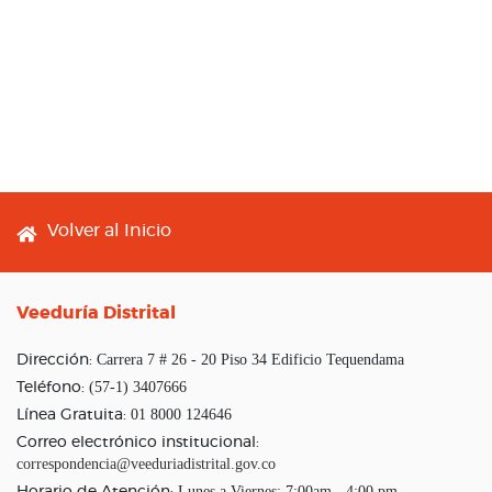
Footer menu
Volver al Inicio
Veeduría Distrital
Carrera 7 # 26 - 20 Piso 34 Edificio Tequendama
Dirección:
(57-1) 3407666
Teléfono:
01 8000 124646
Línea Gratuita:
Correo electrónico institucional:
correspondencia@veeduriadistrital.gov.co
Lunes a Viernes: 7:00am - 4:00 pm
Horario de Atención: