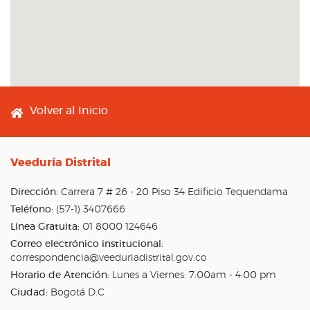
Footer menu
Volver al Inicio
Veeduría Distrital
Dirección:
Carrera 7 # 26 - 20 Piso 34 Edificio Tequendama
Teléfono:
(57-1) 3407666
Línea Gratuita:
01 8000 124646
Correo electrónico institucional:
correspondencia@veeduriadistrital.gov.co
Horario de Atención:
Lunes a Viernes: 7:00am - 4:00 pm
Ciudad:
Bogotá D.C