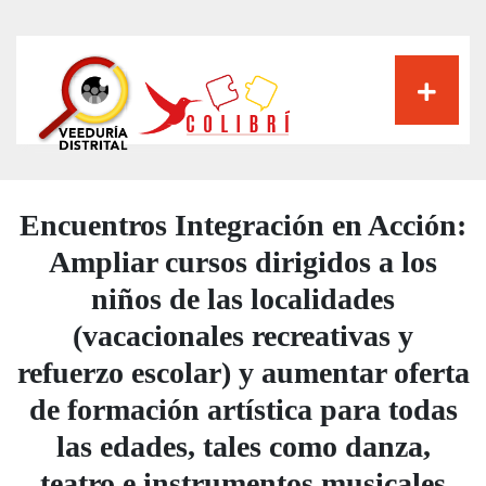
Pasar
al
contenido
principal
Encuentros Integración en Acción:
Ampliar cursos dirigidos a los
niños de las localidades
(vacacionales recreativas y
refuerzo escolar) y aumentar oferta
de formación artística para todas
las edades, tales como danza,
teatro e instrumentos musicales