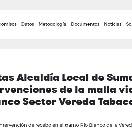
Pasar
al
contenido
n navigation
omisos
Datos
Metodología
Documentos
Noticias
So
principal
tas Alcaldía Local de Sum
rvenciones de la malla via
anco Sector Vereda Tabac
a intervención de recebo en el tramo Río Blanco de la Vere