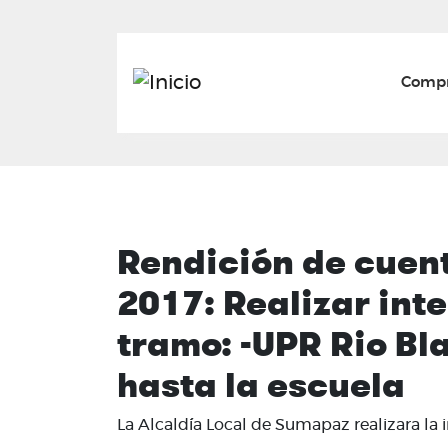
Mai
Compr
Rendición de cuen
2017: Realizar inte
tramo: -UPR Rio Bl
hasta la escuela
La Alcald´´ia Local de Sumapaz realizara l