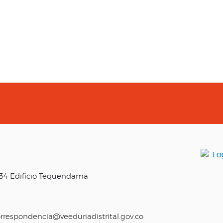
o 34 Edificio Tequendama
rrespondencia@veeduriadistrital.gov.co