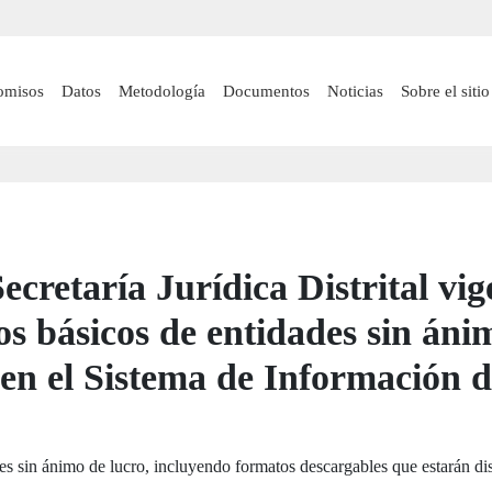
Pasar
al
contenido
 navigation
omisos
Datos
Metodología
Documentos
Noticias
Sobre el sitio
principal
ecretaría Jurídica Distrital vi
os básicos de entidades sin áni
en el Sistema de Información d
des sin ánimo de lucro, incluyendo formatos descargables que estarán d