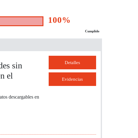
100%
Cumplido
Detalles
des sin
n el
Evidencias
atos descargables en