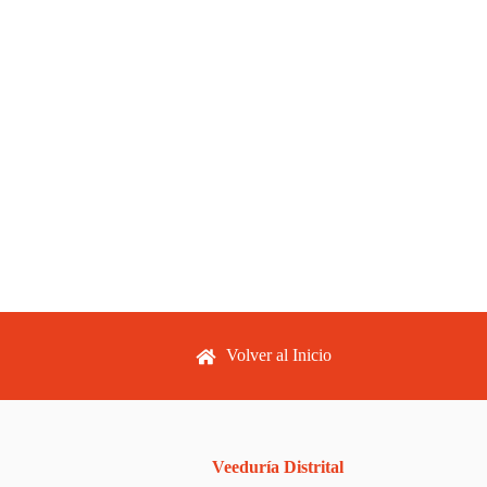
Footer menu
Volver al Inicio
Veeduría Distrital