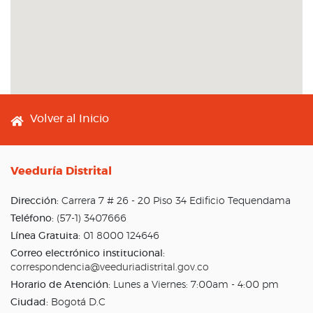
Footer menu
Volver al Inicio
Veeduría Distrital
Dirección:
Carrera 7 # 26 - 20 Piso 34 Edificio Tequendama
Teléfono:
(57-1) 3407666
Línea Gratuita:
01 8000 124646
Correo electrónico institucional:
correspondencia@veeduriadistrital.gov.co
Horario de Atención:
Lunes a Viernes: 7:00am - 4:00 pm
Ciudad:
Bogotá D.C