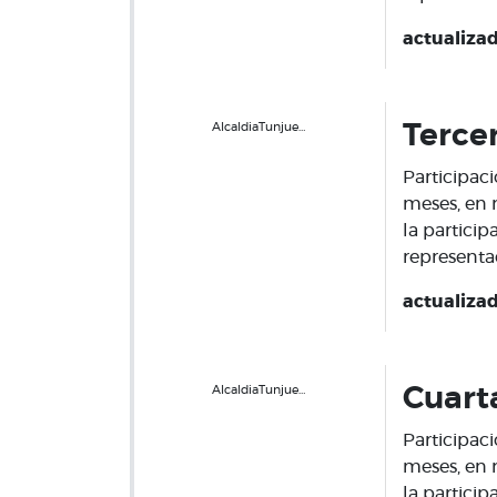
actualiza
AlcaldiaTunjue…
Terce
Participaci
meses, en 
la partici
representa
actualiza
AlcaldiaTunjue…
Cuart
Participaci
meses, en 
la partici