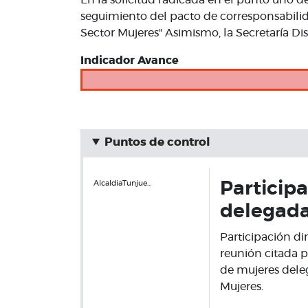
En la solicitud radicada en el punto uno de
seguimiento del pacto de corresponsabilid
Sector Mujeres" Asimismo, la Secretaría Di
Indicador Avance
Puntos de control
AlcaldiaTunjue…
Participa
delegad
Participación di
reunión citada p
de mujeres deleg
Mujeres.