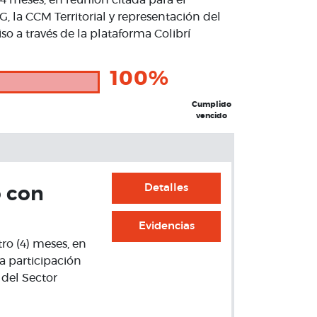
04 meses, en reunión citada para el
 la CCM Territorial y representación del
o a través de la plataforma Colibrí
100%
Cumplido
vencido
Detalles
o con
Evidencias
tro (4) meses, en
a participación
 del Sector