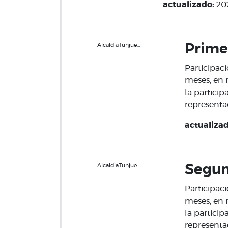
actualizado:
20
AlcaldiaTunjue…
Prime
Participaci
meses, en 
la partici
representa
actualiza
AlcaldiaTunjue…
Segun
Participaci
meses, en 
la partici
representa