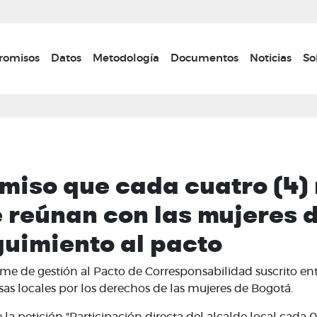
Pasar
al
contenido
n navigation
omisos
Datos
Metodología
Documentos
Noticias
So
principal
iso que cada cuatro (4) 
e reúnan con las mujeres
guimiento al pacto
orme de gestión al Pacto de Corresponsabilidad suscrito ent
as locales por los derechos de las mujeres de Bogotá.