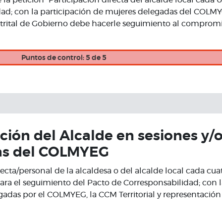
 la petición "Participación directa del alcalde local cada 
ad; con la participación de mujeres delegadas del COLMYG,
strital de Gobierno debe hacerle seguimiento al compromis
Puntos de control: 5 de 5
ción del Alcalde en sesiones y/
as del COLMYEG
recta/personal de la alcaldesa o del alcalde local cada cua
ara el seguimiento del Pacto de Corresponsabilidad; con l
adas por el COLMYEG, la CCM Territorial y representación