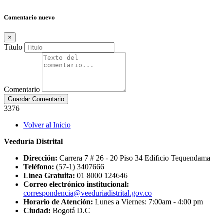
Comentario nuevo
×
Título
Comentario
Guardar Comentario
3376
Footer
Volver al Inicio
menu
Veeduría Distrital
Dirección:
Carrera 7 # 26 - 20 Piso 34 Edificio Tequendama
Teléfono:
(57-1) 3407666
Línea Gratuita:
01 8000 124646
Correo electrónico institucional:
correspondencia@veeduriadistrital.gov.co
Horario de Atención:
Lunes a Viernes: 7:00am - 4:00 pm
Ciudad:
Bogotá D.C