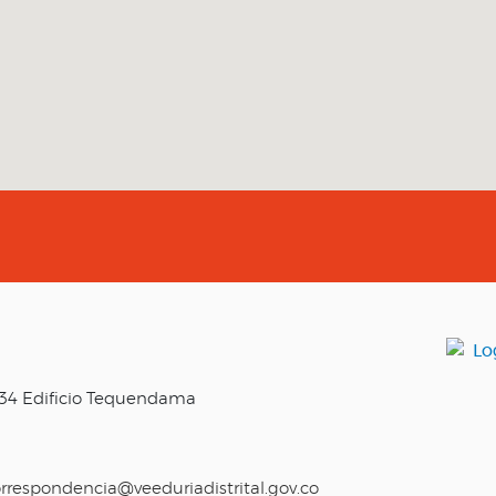
o 34 Edificio Tequendama
rrespondencia@veeduriadistrital.gov.co