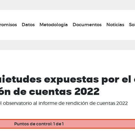
Pasar
al
contenido
n navigation
omisos
Datos
Metodología
Documentos
Noticias
So
principal
ietudes expuestas por el 
ón de cuentas 2022
l observatorio al informe de rendición de cuentas 2022
Puntos de control: 1 de 1