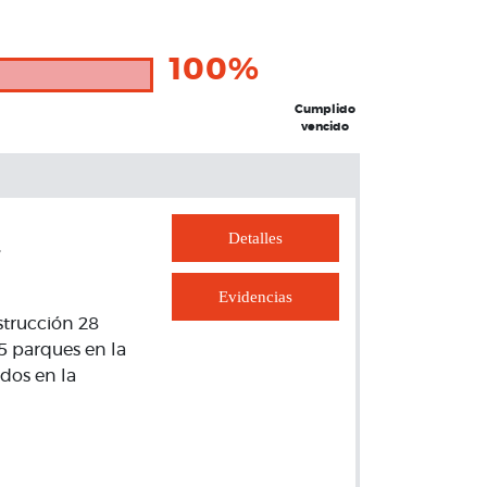
100%
Cumplido
vencido
Detalles
-
Evidencias
strucción 28
5 parques en la
dos en la