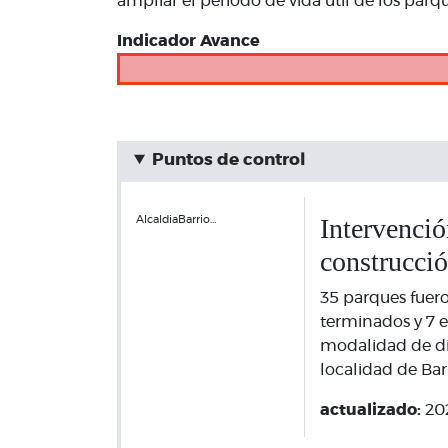
ampliar el periodo de vida útil de los parq
Indicador Avance
Puntos de control
Intervenci
AlcaldiaBarrio…
construcci
35 parques fuer
terminados y 7 e
modalidad de dis
localidad de Bar
actualizado:
20