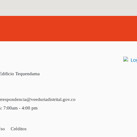
 Edificio Tequendama
rrespondencia@veeduriadistrital.gov.co
s: 7:00am - 4:00 pm
Uso
Créditos