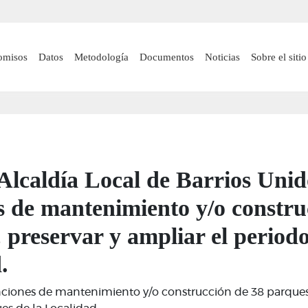
Pasar
al
contenido
 navigation
omisos
Datos
Metodología
Documentos
Noticias
Sobre el sitio
principal
lcaldía Local de Barrios Unid
s de mantenimiento y/o constru
, preservar y ampliar el periodo
.
venciones de mantenimiento y/o construcción de 38 parques, 