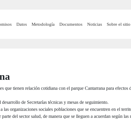
Pasar
al
contenido
 navigation
omisos
Datos
Metodología
Documentos
Noticias
Sobre el sitio
principal
ana
s que tienen relación cotidiana con el parque Cantarrana para efectos de
 desarrollo de Secretarías técnicas y mesas de seguimiento.
 a las organizaciones sociales poblaciones que se encuentren en el territ
r parte del sector salud, de manera que se lleguen a acuerdan según la