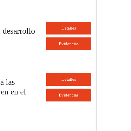
Detalles
 desarrollo
Evidencias
Detalles
a las
en en el
Evidencias