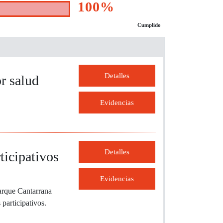
100%
Cumplido
Detalles
or salud
Evidencias
Detalles
ticipativos
Evidencias
parque Cantarrana
 participativos.