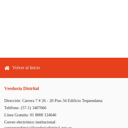
Footer menu
Volver al Inicio
Veeduría Distrital
Dirección:
Carrera 7 # 26 - 20 Piso 34 Edificio Tequendama
Teléfono:
(57-1) 3407666
Línea Gratuita:
01 8000 124646
Correo electrónico institucional:
correspondencia@veeduriadistrital.gov.co