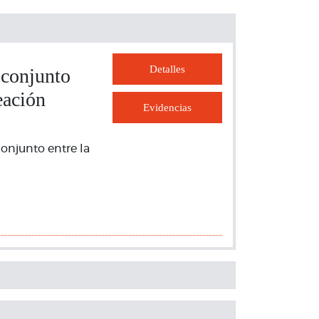
Detalles
 conjunto
eación
Evidencias
onjunto entre la