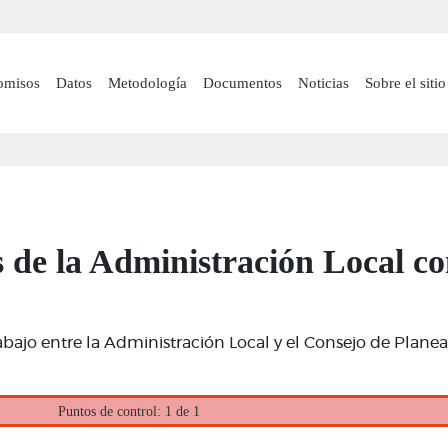
Pasar
al
contenido
 navigation
omisos
Datos
Metodología
Documentos
Noticias
Sobre el sitio
principal
s de la Administración Local co
rabajo entre la Administración Local y el Consejo de Plane
Puntos de control: 1 de 1