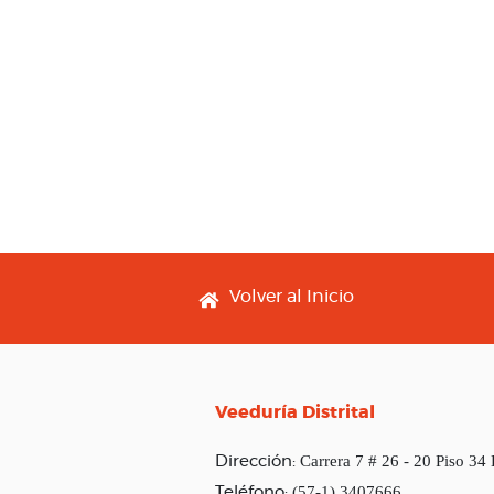
Footer menu
Volver al Inicio
Veeduría Distrital
Carrera 7 # 26 - 20 Piso 34
Dirección:
(57-1) 3407666
Teléfono: