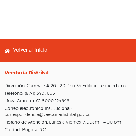
Footer menu
Volver al Inicio
Veeduría Distrital
Dirección:
Carrera 7 # 26 - 20 Piso 34 Edificio Tequendama
Teléfono:
(57-1) 3407666
Línea Gratuita:
01 8000 124646
Correo electrónico institucional:
correspondencia@veeduriadistrital.gov.co
Horario de Atención:
Lunes a Viernes: 7:00am - 4:00 pm
Ciudad:
Bogotá D.C