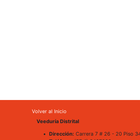
Footer menu
Volver al Inicio
Veeduría Distrital
Dirección:
Carrera 7 # 26 - 20 Piso 3