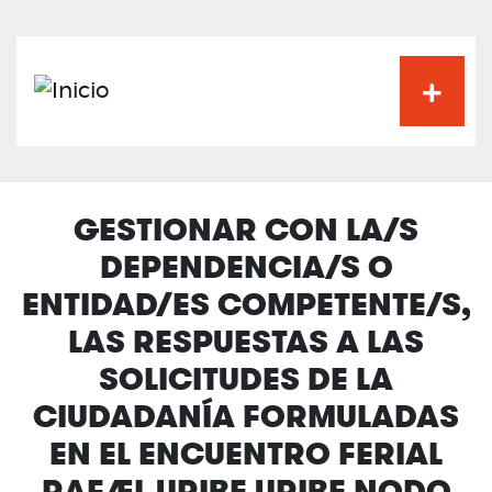
Pasar
al
contenido
principal
GESTIONAR CON LA/S
DEPENDENCIA/S O
ENTIDAD/ES COMPETENTE/S,
LAS RESPUESTAS A LAS
SOLICITUDES DE LA
CIUDADANÍA FORMULADAS
EN EL ENCUENTRO FERIAL
RAFAEL URIBE URIBE NODO