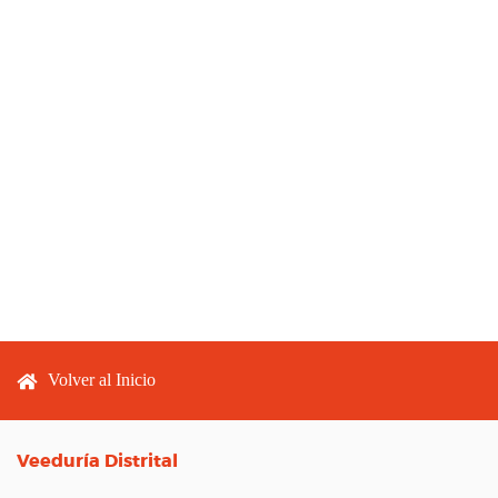
Footer menu
Volver al Inicio
Veeduría Distrital