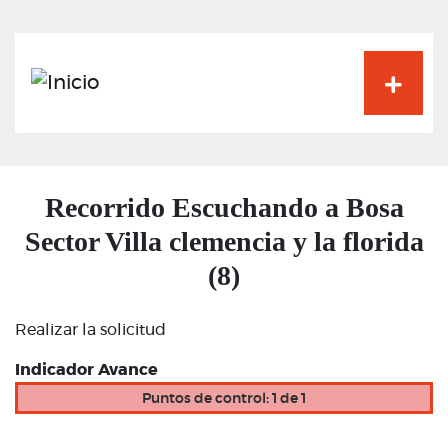
Pasar
al
contenido
principal
Recorrido Escuchando a Bosa
Sector Villa clemencia y la florida
(8)
Realizar la solicitud
Indicador Avance
Puntos de control: 1 de 1