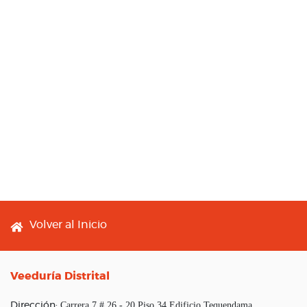
Footer menu
Volver al Inicio
Veeduría Distrital
Carrera 7 # 26 - 20 Piso 34 Edificio Tequendama
Dirección: