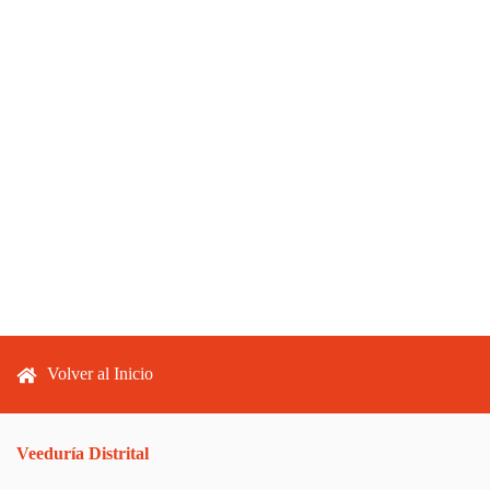
Footer menu
Volver al Inicio
Veeduría Distrital