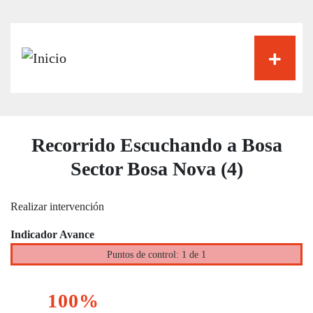
Pasar
al
contenido
principal
Recorrido Escuchando a Bosa
Sector Bosa Nova (4)
Realizar intervención
Indicador Avance
Puntos de control: 1 de 1
100%