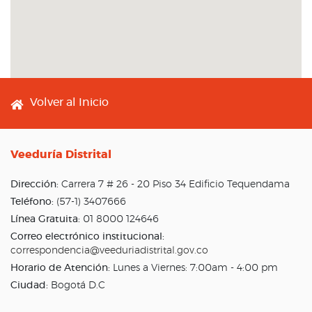
Footer menu
Volver al Inicio
Veeduría Distrital
Dirección:
Carrera 7 # 26 - 20 Piso 34 Edificio Tequendama
Teléfono:
(57-1) 3407666
Línea Gratuita:
01 8000 124646
Correo electrónico institucional:
correspondencia@veeduriadistrital.gov.co
Horario de Atención:
Lunes a Viernes: 7:00am - 4:00 pm
Ciudad:
Bogotá D.C