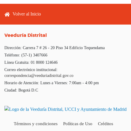
Footer menu
Volver al Inicio
Veeduría Distrital
Dirección:
Carrera 7 # 26 - 20 Piso 34 Edificio Tequendama
Teléfono:
(57-1) 3407666
Línea Gratuita:
01 8000 124646
Correo electrónico institucional:
correspondencia@veeduriadistrital.gov.co
Horario de Atención:
Lunes a Viernes: 7:00am - 4:00 pm
Ciudad:
Bogotá D.C
Términos y condiciones
Políticas de Uso
Créditos