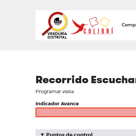
Mai
Compr
Recorrido Escuchand
Programar visita
Indicador Avance
Puntos de control