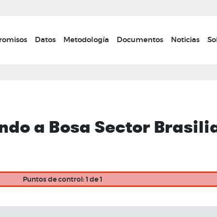
Pasar
al
contenido
n navigation
omisos
Datos
Metodología
Documentos
Noticias
So
principal
o a Bosa Sector Brasilia 
Puntos de control: 1 de 1