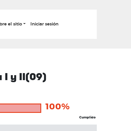
bre el sitio
Iniciar sesión
I y II(09)
100%
Cumplido