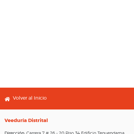
Footer menu
Volver al Inicio
Veeduría Distrital
Dirección:
Carrera 7 # 26 - 20 Piso 34 Edificio Tequendama