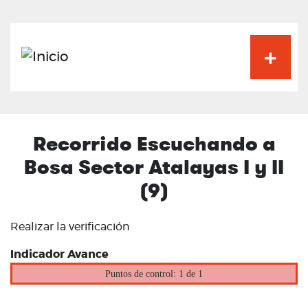
Pasar
al
contenido
principal
Recorrido Escuchando a
Bosa Sector Atalayas I y II
(9)
Realizar la verificación
Indicador Avance
Puntos de control: 1 de 1