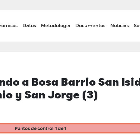
Pasar
al
contenido
n navigation
omisos
Datos
Metodología
Documentos
Noticias
So
principal
do a Bosa Barrio San Isid
io y San Jorge (3)
Puntos de control: 1 de 1