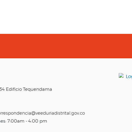
o 34 Edificio Tequendama
rrespondencia@veeduriadistrital.gov.co
nes: 7:00am - 4:00 pm