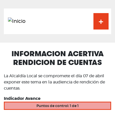
Pasar
al
contenido
principal
INFORMACION ACERTIVA
RENDICION DE CUENTAS
La Alcaldía Local se compromete el día 07 de abril
exponer este tema en la audiencia de rendición de
cuentas.
Indicador Avance
Puntos de control: 1 de 1