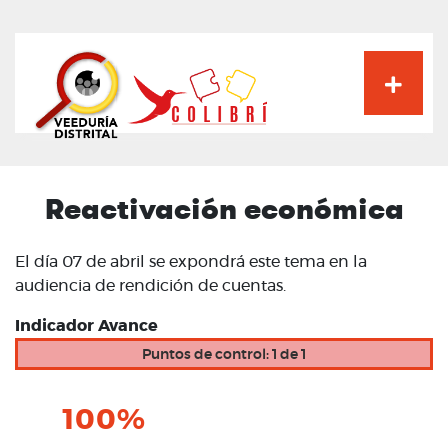
Pasar
al
contenido
principal
Reactivación económica
El día 07 de abril se expondrá este tema en la
audiencia de rendición de cuentas.
Indicador Avance
Puntos de control: 1 de 1
100%