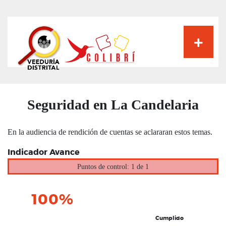
Pasar
al
contenido
principal
Seguridad en La Candelaria
En la audiencia de rendición de cuentas se aclararan estos temas.
Indicador Avance
Puntos de control: 1 de 1
100%
Cumplido