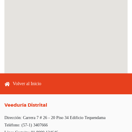
Footer menu
Volver al Inicio
Veeduría Distrital
Dirección:
Carrera 7 # 26 - 20 Piso 34 Edificio Tequendama
Teléfono:
(57-1) 3407666