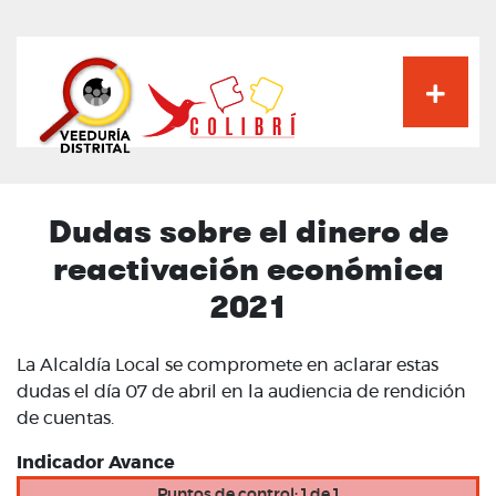
Pasar
al
contenido
principal
Dudas sobre el dinero de
reactivación económica
2021
La Alcaldía Local se compromete en aclarar estas
dudas el día 07 de abril en la audiencia de rendición
de cuentas.
Indicador Avance
Puntos de control: 1 de 1