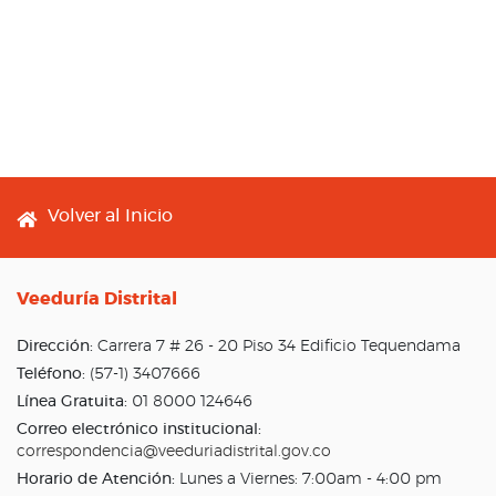
Footer menu
Volver al Inicio
Veeduría Distrital
Dirección:
Carrera 7 # 26 - 20 Piso 34 Edificio Tequendama
Teléfono:
(57-1) 3407666
Línea Gratuita:
01 8000 124646
Correo electrónico institucional:
correspondencia@veeduriadistrital.gov.co
Horario de Atención:
Lunes a Viernes: 7:00am - 4:00 pm