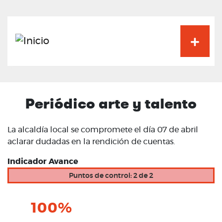
Pasar
al
contenido
principal
Periódico arte y talento
La alcaldía local se compromete el día 07 de abril
aclarar dudadas en la rendición de cuentas.
Indicador Avance
Puntos de control: 2 de 2
100%