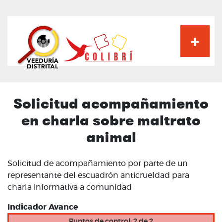
Pasar
al
contenido
principal
Solicitud acompañamiento
en charla sobre maltrato
animal
Solicitud de acompañamiento por parte de un
representante del escuadrón anticrueldad para
charla informativa a comunidad
Indicador Avance
Puntos de control: 2 de 2