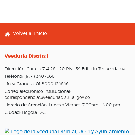
Footer menu
Volver al Inicio
Veeduría Distrital
Dirección:
Carrera 7 # 26 - 20 Piso 34 Edificio Tequendama
Teléfono:
(57-1) 3407666
Línea Gratuita:
01 8000 124646
Correo electrónico institucional:
correspondencia@veeduriadistrital.gov.co
Horario de Atención:
Lunes a Viernes: 7:00am - 4:00 pm
Ciudad:
Bogotá D.C