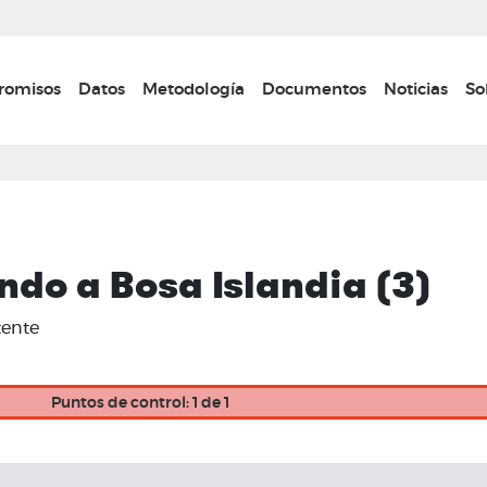
Pasar
al
contenido
n navigation
omisos
Datos
Metodología
Documentos
Noticias
So
principal
do a Bosa Islandia (3)
tente
Puntos de control: 1 de 1