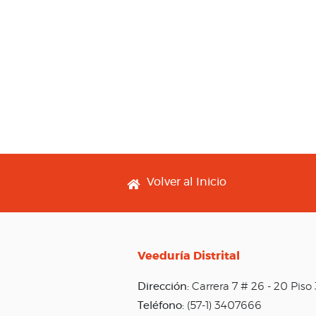
Footer menu
Volver al Inicio
Veeduría Distrital
Dirección:
Carrera 7 # 26 - 20 Pis
Teléfono:
(57-1) 3407666