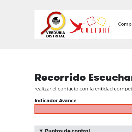
Mai
Compr
Recorrido Escuchan
realizar el contacto con la entidad compe
Indicador Avance
Puntos de control