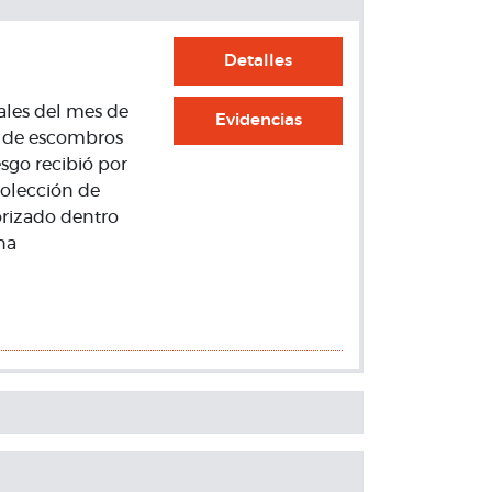
Detalles
nales del mes de
Evidencias
n de escombros
esgo recibió por
colección de
orizado dentro
na